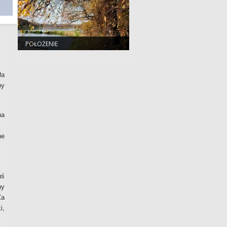
POŁOŻENIE
ła
by
na
ne
uś
ny
Za
i,