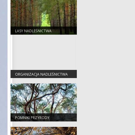
LASY NADLEŚNICTWA
ORGANIZACJA NADLEŚNICTWA
POMNIKI PRZYRODY