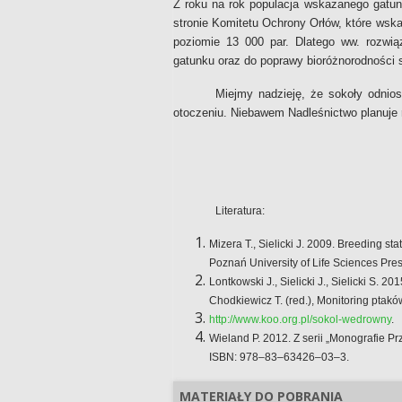
Z roku na rok populacja wskazanego gatu
stronie Komitetu Ochrony Orłów, które wsk
poziomie 13 000 par. Dlatego ww. rozwiąz
gatunku oraz do poprawy bioróżnorodności s
Miejmy nadzieję, że sokoły odni
otoczeniu. Niebawem Nadleśnictwo planuje 
Literatura:
Mizera T., Sielicki J. 2009. Breeding st
Poznań University of Life Sciences Pr
Lontkowski J., Sielicki J., Sielicki S. 
Chodkiewicz T. (red.), Monitoring pta
http://www.koo.org.pl/sokol-wedrowny
.
Wieland P. 2012. Z serii „Monografie P
ISBN: 978–83–63426–03–3.
MATERIAŁY DO POBRANIA