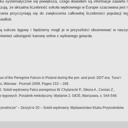
nku systematycznie się powiększa, czego dowodem są informacje zawarte 
azują, że aktualna liczebność sokoła wędrownego w Europie szacowana jest 
ania przyczyniają się do zwiększenia całkowitej liczebności populacji te
iedlisk.
osą sukces lęgowy i będziemy mogli je w przyszłości obserwować w nasz
również udostępnić kamerę online z wybranego gniazda.
atus of the Peregrine Falcon in Poland during the pre- and post- DDT era. Turul /
ess, Warsaw - Poznań 2009, Pages 153 – 168.
2015. Sokół wędrowny Falco peregrinus W. Chylarecki P., Sikora A., Cenian Z.,
ków lęgowych. Poradnik metodyczny. Wydanie 2. GIOŚ, Warszawa, s. 544-548.
rzyrodnicze” – Zeszyt nr 20 – Sokół wędrowny. Wydawnictwo Klubu Przyrodników.