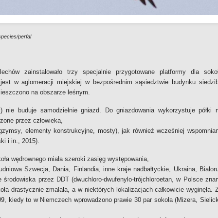
species/perfal
echów zainstalowało trzy specjalnie przygotowane platformy dla soko
jest w aglomeracji miejskiej w bezpośrednim sąsiedztwie budynku siedzi
mieszczono na obszarze leśnym.
s
) nie buduje samodzielnie gniazd. Do gniazdowania wykorzystuje półki 
rzone przez człowieka,
gzymsy, elementy konstrukcyjne, mosty), jak również wcześniej wspomnia
 i in., 2015).
oła wędrownego miała szeroki zasięg występowania,
dniowa Szwecja, Dania, Finlandia, inne kraje nadbałtyckie, Ukraina, Białor
cie środowiska przez DDT (dwuchloro-dwufenylo-trójchloroetan, w Polsce zna
ła drastycznie zmalała, a w niektórych lokalizacjach całkowicie wyginęła. 
009, kiedy to w Niemczech wprowadzono prawie 30 par sokoła (Mizera, Sielick