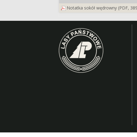
Notatka sokół wędrowny (PDF, 389