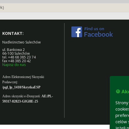
k)
KONTAKT:
Nadleśnictwo Sulechów
ul. Bankowa 2
66-100 Sulechów
tel. +48 68 385 23 74
fax +48 385 20 42
Napisz do nas
Adres Elektronicznej Skrzynki
Podawczej:
/pgl_lp_1410/SkrytkaESP
🍪 Ak
Adres skrzynki e-Doręczeń:
AE:PL-
59317-82823-GIGHE-25
Strony
cookie
prefer
celów 
Jeżeli