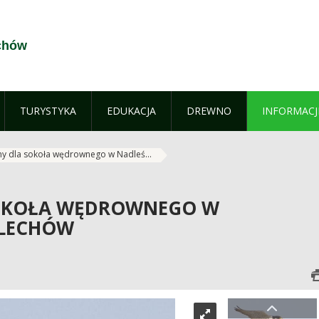
chów
TURYSTYKA
EDUKACJA
DREWNO
INFORMACJ
my dla sokoła wędrownego w Nadleś...
SOKOŁA WĘDROWNEGO W
ULECHÓW