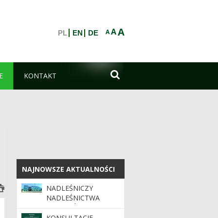
A
A
A
PL
EN
DE

E
KONTAKT
NAJNOWSZE AKTUALNOŚCI
NAJNOWSZE AKTUALNOŚCI
NADLEŚNICZY
NADLEŚNICTWA
SULECHÓW OGŁASZA
NABÓR NA
KONSULTACJE