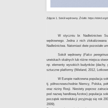
Zdjęcie 1. Sokół wędrowny.
Źródło:
https://ebird.org/
W styczniu br. Nadleśnictwo Sul
wędrownego. Jedna z nich zlokalizowana 
Nadleśnictwa. Natomiast dwie pozostałe u
Sokół wędrowny (
Falco peregrinu
urwiskach skalnych lub różne miejsca stwo
np. elementy wysokich budynków (dachy, 
sztuczne platformy (Wieland, 2012, Lotkowski
W Europie nadrzewna populacja sok
tj. północnowschodnie Niemcy, Polska, połu
oraz niziny Rosji. Niestety poprzez zatru
pod nazwą handlową Azotox) populacja soko
początek reintrodukcji przyjmuję się rok 2
2009).